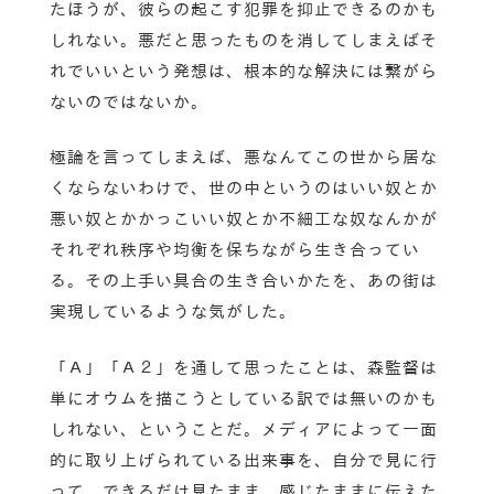
たほうが、彼らの起こす犯罪を抑止できるのかも
しれない。悪だと思ったものを消してしまえばそ
れでいいという発想は、根本的な解決には繋がら
ないのではないか。
極論を言ってしまえば、悪なんてこの世から居な
くならないわけで、世の中というのはいい奴とか
悪い奴とかかっこいい奴とか不細工な奴なんかが
それぞれ秩序や均衡を保ちながら生き合ってい
る。その上手い具合の生き合いかたを、あの街は
実現しているような気がした。
「Ａ」「Ａ２」を通して思ったことは、森監督は
単にオウムを描こうとしている訳では無いのかも
しれない、ということだ。メディアによって一面
的に取り上げられている出来事を、自分で見に行
って、できるだけ見たまま、感じたままに伝えた