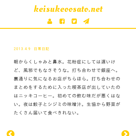
keisukeoosato.net
2013.4.9
日常日記
朝からくしゃみと鼻水。花粉症にしては遅いけ
ど、風邪でもなさそうな。打ち合わせで銀座へ。
裏通りに気になるお店がちらほら。打ち合わせの
まとめをするために入った喫茶店が出していたの
はニッキコーヒー。初めての飲む味だが悪くはな
い。夜は餃子とシジミの味噌汁。生協から野菜が
たくさん届いて食べきれない。