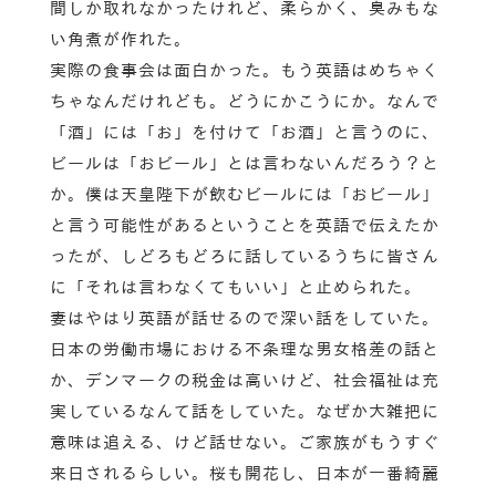
間しか取れなかったけれど、柔らかく、臭みもな
い角煮が作れた。
実際の食事会は面白かった。もう英語はめちゃく
ちゃなんだけれども。どうにかこうにか。なんで
「酒」には「お」を付けて「お酒」と言うのに、
ビールは「おビール」とは言わないんだろう？と
か。僕は天皇陛下が飲むビールには「おビール」
と言う可能性があるということを英語で伝えたか
ったが、しどろもどろに話しているうちに皆さん
に「それは言わなくてもいい」と止められた。
妻はやはり英語が話せるので深い話をしていた。
日本の労働市場における不条理な男女格差の話と
か、デンマークの税金は高いけど、社会福祉は充
実しているなんて話をしていた。なぜか大雑把に
意味は追える、けど話せない。ご家族がもうすぐ
来日されるらしい。桜も開花し、日本が一番綺麗