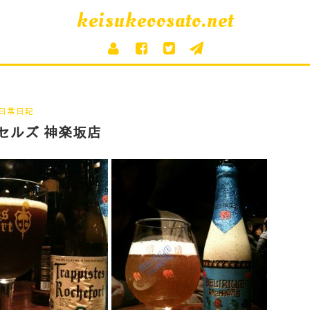
keisukeoosato.net
日常日記
セルズ 神楽坂店