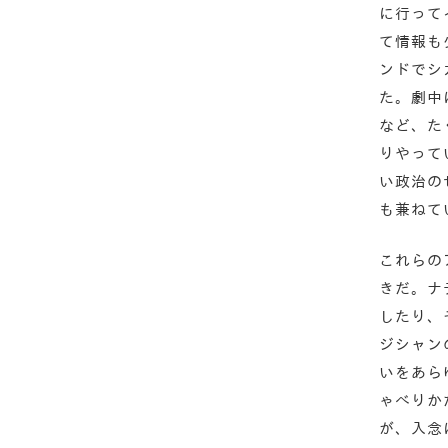
に行って
て情報も
ンドでシ
た。劇中
など、た
りやって
い政治の
も兼ねて
これらの
きだ。ナ
したり、
ジシャン
いをあら
ゃべりか
が、入念