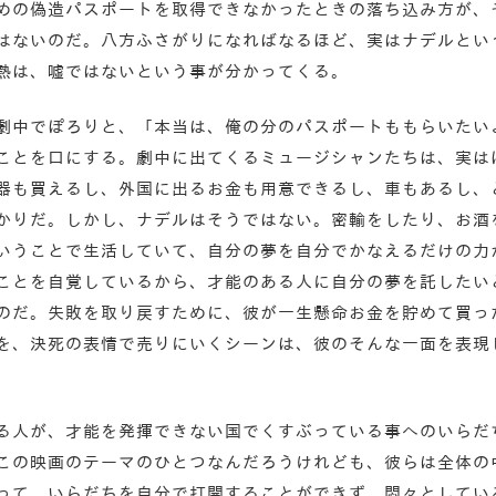
めの偽造パスポートを取得できなかったときの落ち込み方が、
はないのだ。八方ふさがりになればなるほど、実はナデルとい
熱は、嘘ではないという事が分かってくる。
劇中でぽろりと、「本当は、俺の分のパスポートももらいたい
ことを口にする。劇中に出てくるミュージシャンたちは、実は
器も買えるし、外国に出るお金も用意できるし、車もあるし、
かりだ。しかし、ナデルはそうではない。密輸をしたり、お酒
いうことで生活していて、自分の夢を自分でかなえるだけの力
ことを自覚しているから、才能のある人に自分の夢を託したい
のだ。失敗を取り戻すために、彼が一生懸命お金を貯めて買っ
を、決死の表情で売りにいくシーンは、彼のそんな一面を表現
る人が、才能を発揮できない国でくすぶっている事へのいらだ
この映画のテーマのひとつなんだろうけれども、彼らは全体の
って、いらだちを自分で打開することができず、悶々としてい