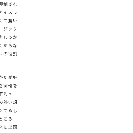
抑制され
アイスラ
くて驚い
ージック
もしっか
くだらな
ンの役割
かたが好
を密輸を
下ミュー
の熱い想
たてるし
ところ
スに出国