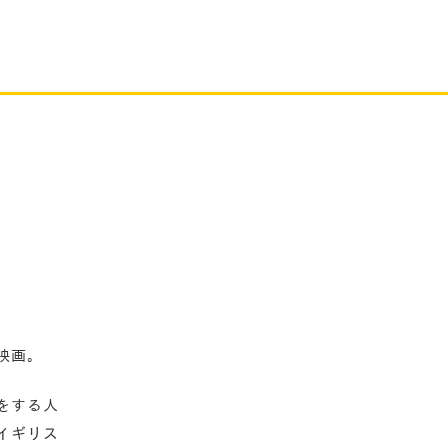
映画。
をする人
イギリス