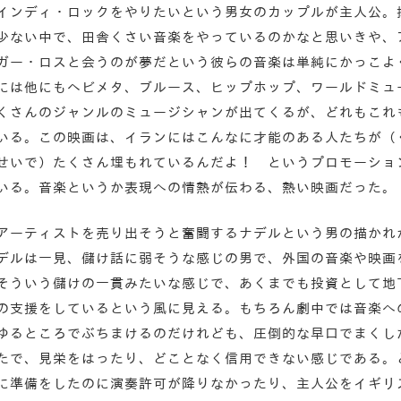
インディ・ロックをやりたいという男女のカップルが主人公。
少ない中で、田舎くさい音楽をやっているのかなと思いきや、
ガー・ロスと会うのが夢だという彼らの音楽は単純にかっこよ
には他にもヘビメタ、ブルース、ヒップホップ、ワールドミュ
くさんのジャンルのミュージシャンが出てくるが、どれもこれ
いる。この映画は、イランにはこんなに才能のある人たちが（
せいで）たくさん埋もれているんだよ！ というプロモーショ
いる。音楽というか表現への情熱が伝わる、熱い映画だった。
アーティストを売り出そうと奮闘するナデルという男の描かれ
デルは一見、儲け話に弱そうな感じの男で、外国の音楽や映画
そういう儲けの一貫みたいな感じで、あくまでも投資として地
の支援をしているという風に見える。もちろん劇中では音楽へ
ゆるところでぶちまけるのだけれども、圧倒的な早口でまくし
たで、見栄をはったり、どことなく信用できない感じである。
に準備をしたのに演奏許可が降りなかったり、主人公をイギリ