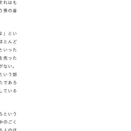
それはも
う男の音
よ」とい
ほとんど
といった
を売った
がない。
という部
たであろ
している
ちという
中のごく
る人のほ