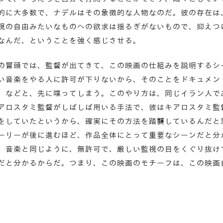
的に大多数で、ナデルはその象徴的な人物なのだ。彼の存在は
現の自由みたいなものへの欲求は揺るぎがないもので、抑えつ
なんだ、ということを強く感じさせる。
の冒頭では、監督が出てきて、この映画の仕組みを説明するシ
い音楽をやる人に許可が下りないから、そのことをドキュメン
、などと、先に喋ってしまう。このやり方は、同じイラン人で
アロスタミ監督がしばしば用いる手法で、彼はキアロスタミ監
をしていたというから、確実にその方法を踏襲しているんだと
ーリーが後に進むほど、作品全体にとって重要なシーンだと分
、音楽と同じように、無許可で、厳しい監視の目をくぐり抜け
だと分かるからだ。つまり、この映画のモチーフは、この映画
。